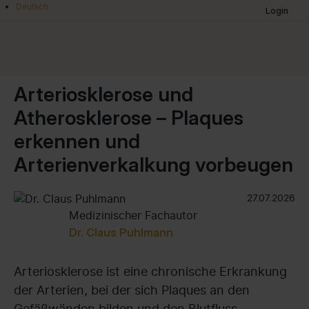
Deutsch
Login
Leadingmedicineguide.com
-
the
Arteriosklerose und
medical
Atherosklerose – Plaques
experts
erkennen und
Arterienverkalkung vorbeugen
27.07.2026
Medizinischer Fachautor
Dr. Claus Puhlmann
Arteriosklerose ist eine chronische Erkrankung
der Arterien, bei der sich Plaques an den
Gefäßwänden bilden und den Blutfluss