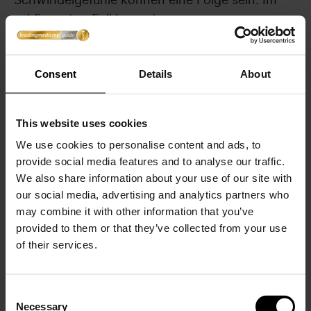
schlimmsten Fall kommt es zu
einem
Schlaganfall
. Dieser ist an Symptomen
wie neurologischen Ausfällen und
Funktionsstörungen des Nervensystems wie
Consent
Details
About
Lähmungen
oder
Sprachstörungen
zu
erkennen.
This website uses cookies
We use cookies to personalise content and ads, to
: Verminderte
Becken- und Beinarterien
provide social media features and to analyse our traffic.
Durchblutung der Waden- und
We also share information about your use of our site with
Oberschenkelmuskulatur. Man spricht dann von
our social media, advertising and analytics partners who
einer
peripheren arteriellen Verschlusskrankheit
may combine it with other information that you’ve
(
PAVK
). Typische Symptome sind starke
provided to them or that they’ve collected from your use
Muskelschmerzen, die nach kurzen
of their services.
Gehstrecken auftreten. Darüber hinaus können
auch
Erektionsstörungen
auftreten.
Consent
Necessary
Selection