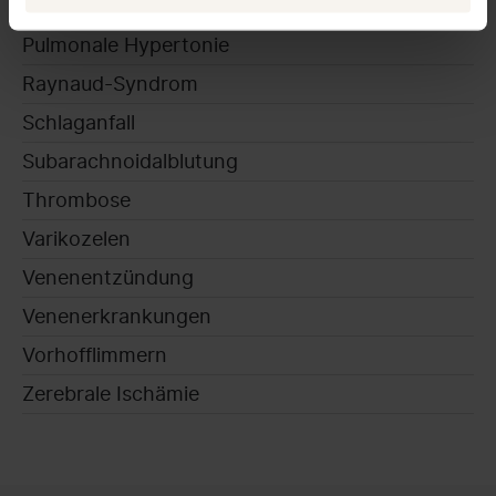
Postthrombotisches Syndrom
Pulmonale Hypertonie
Raynaud-Syndrom
Schlaganfall
Subarachnoidalblutung
Thrombose
Varikozelen
Venenentzündung
Venenerkrankungen
Vorhofflimmern
Zerebrale Ischämie