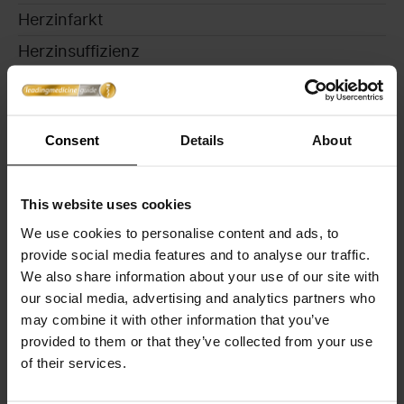
Herzinfarkt
Herzinsuffizienz
Herzklappenfehler
Herzkrankheiten
Consent
Details
About
Herzmuskelentzündung
Herzrasen
This website uses cookies
Herzrhythmusstörungen
We use cookies to personalise content and ads, to
Hirnaneurysma
provide social media features and to analyse our traffic.
Hirnblutung
We also share information about your use of our site with
our social media, advertising and analytics partners who
Hirngefäßerkrankungen
may combine it with other information that you’ve
HOCM (Hypertrophe obstruktive
provided to them or that they’ve collected from your use
Kardiomyopathie)
of their services.
Kardiomyopathie